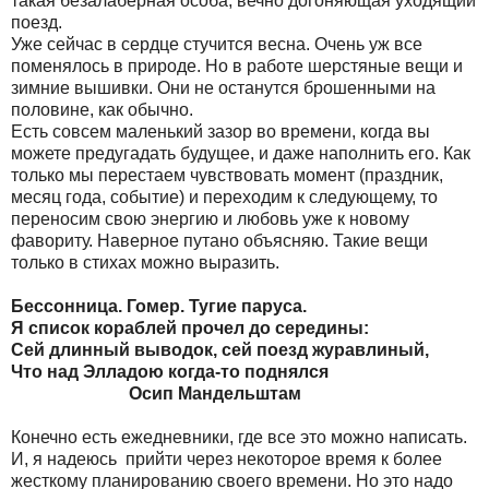
такая безалаберная особа, вечно догоняющая уходящий
поезд.
Уже сейчас в сердце стучится весна. Очень уж все
поменялось в природе. Но в работе шерстяные вещи и
зимние вышивки. Они не останутся брошенными на
половине, как обычно.
Есть совсем маленький зазор во времени, когда вы
можете предугадать будущее, и даже наполнить его. Как
только мы перестаем чувствовать момент (праздник,
месяц года, событие) и переходим к следующему, то
переносим свою энергию и любовь уже к новому
фавориту. Наверное путано объясняю. Такие вещи
только в стихах можно выразить.
Бессонница. Гомер. Тугие паруса.
Я список кораблей прочел до середины:
Сей длинный выводок, сей поезд журавлиный,
Что над Элладою когда-то поднялся
Осип Мандельштам
Конечно есть ежедневники, где все это можно написать.
И, я надеюсь прийти через некоторое время к более
жесткому планированию своего времени. Но это надо