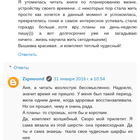
Я утомилась читать книги по планированию жизни,
устройству своего времени...с некоторых пор стала жить
просто как хочется в данный момент и успокоилась,
прекратились гонки и самое интересное успевать стала
гораздо больше...хотя вру...планы на день-неделю
пишу))) а вот долгосрочно уже не загадываю
ничего...жизнь научила жить сегодняшним)
Вышивка красивая...и комплект теплый чудесный!
Ответить
Ответы
Zigmoond
31 января 2016 г. в 10:54
Аня, а читать вхолостую бессмысленно. Надоело,
значит время не пришло. У меня был такой период-
жила одним днем, когда здоровье восстанавливала.
Но он прошел, чему я очень рада.
А планы- то строишь, хотя бы и короткие.
Да, комплект волшебный. Скоро мой прилетит. Я
сама вязала из этой шерсти- она превосходная. Да
ты и сама знаешь- ткала свои чудесные шарфы из
нее.