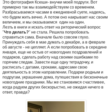
Это фотография Ксюши- внучки моей подруги. Вот
примерно так мы взаимодействуем со временем.
Разбрасываемся часами в ежедневной суете, надеясь,
что будем жить вечно. А потом оно накрывает нас своим
величием, и мы оказываемся один на один.
Лезть в книги и искать ответ на риторический вопрос
"
Что делать?
" не стала. Решила попробовать
справиться сама. Вначале было совсем глухо.
Принуждать себя в мае думать о декабре, а в феврале
об августе - не цепляет. А если попробовать в середине
января, еще не остыв от новогодних поздравлений и
подарков, сделать работу над своими ошибками по
горячим следам. Завести еще одну тетрадочку, и
расписать с датами, сроками, адресами свою
деятельность в этом направлении. Подарки родным и
подругам, украшение дома, путешествия в бесконечные
новогодние праздники. Мы же становимся счастливее,
когда радуем других бескорыстно, не ожидая ничего в
ответ, правда?